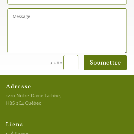
Soumettre
=
5 + 8
Adresse
1220 Notre-Dame Lachine,
H8S 2C4 Québec
Liens
À Propos