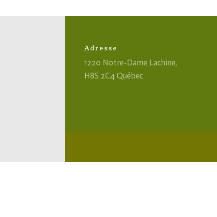
Adresse
1220 Notre-Dame Lachine,
H8S 2C4 Québec