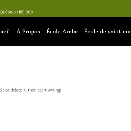
(Québec) H8S 2C6
ueil
À Propos
École Arabe
École de saint co
t or delete it, then start writing!